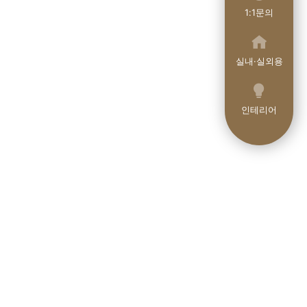
1:1문의
실내·실외용
인테리어