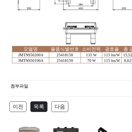
모델명
물품식별번호
소비전력
광효율
총 
JMTNS50200A
25418158
135 W
115 lm/W
15,5
JMTNS50100A
25418159
70 W
115 lm/W
8,62
첨부파일
이전
목록
다음